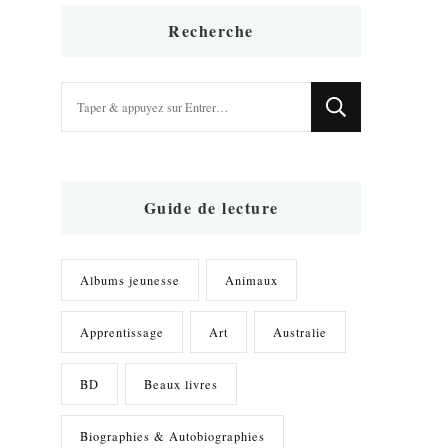
Recherche
Vous
recherchiez
quelque
chose
?
Guide de lecture
Albums jeunesse
Animaux
Apprentissage
Art
Australie
BD
Beaux livres
Biographies & Autobiographies