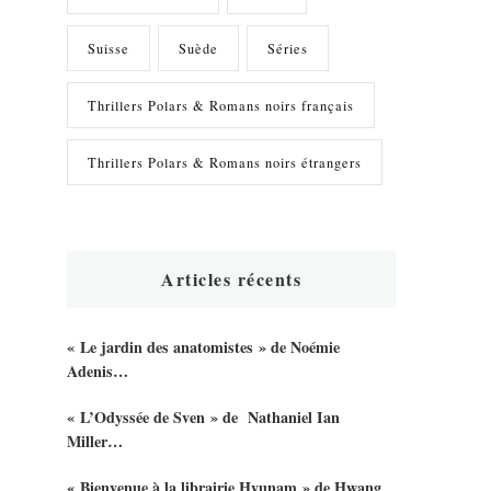
Suisse
Suède
Séries
Thrillers Polars & Romans noirs français
Thrillers Polars & Romans noirs étrangers
Articles récents
« Le jardin des anatomistes » de Noémie
Adenis…
« L’Odyssée de Sven » de Nathaniel Ian
Miller…
« Bienvenue à la librairie Hyunam » de Hwang