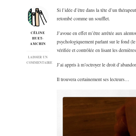
Si l’idée d’être dans la tête d’un thérap
retombé comme un soufflet.
J’avoue en effet m’être arrêtée aux alent
CÉLINE
HUET-
psychologiquement parlant sur le fond (le 
AMCHIN
vérifiée et contrôlée en lisant les dernières
LAISSER UN
COMMENTAIRE
J’ai appris à m’octroyer le droit d’abando
SUR
« TOUT
Il trouvera certainement ses lecteurs…
N’EST
PAS
PERDU »
DE
WENDY
WALKER…