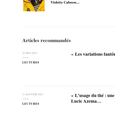
Violette Cabesos...
Articles recommandés
« Les variations fant
25 MAI 2015
LECTURES
« L’usage du thé : une
11 JANVIER 2023
Lucie Azema…
LECTURES