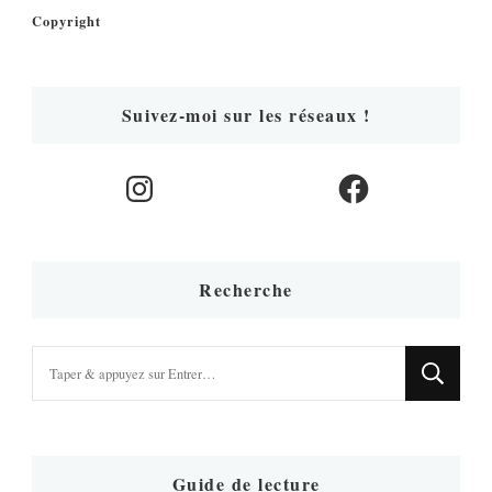
Copyright
Suivez-moi sur les réseaux !
Instagram
Facebook
Recherche
Vous
recherchiez
quelque
chose
?
Guide de lecture