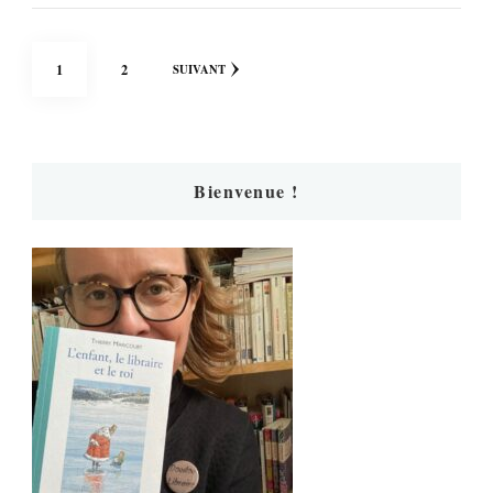
Pagination
PAGE
PAGE
1
2
SUIVANT
des
publications
Bienvenue !