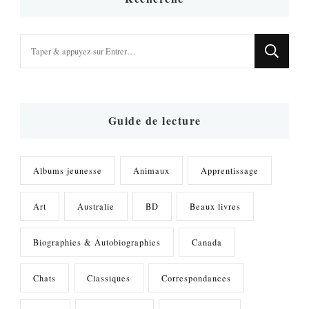
Vous
recherchiez
quelque
chose
?
Guide de lecture
Albums jeunesse
Animaux
Apprentissage
Art
Australie
BD
Beaux livres
Biographies & Autobiographies
Canada
Chats
Classiques
Correspondances