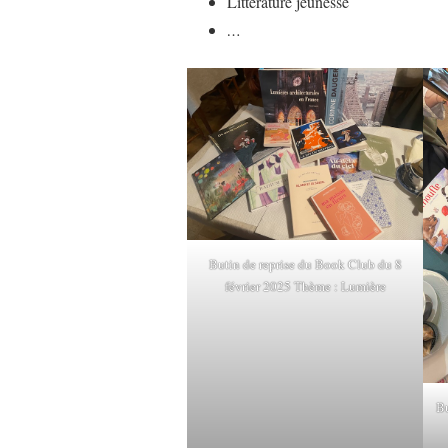
Littérature jeunesse
…
Butin de reprise du Book Club du 8
février 2025 Thème : Lumière
B