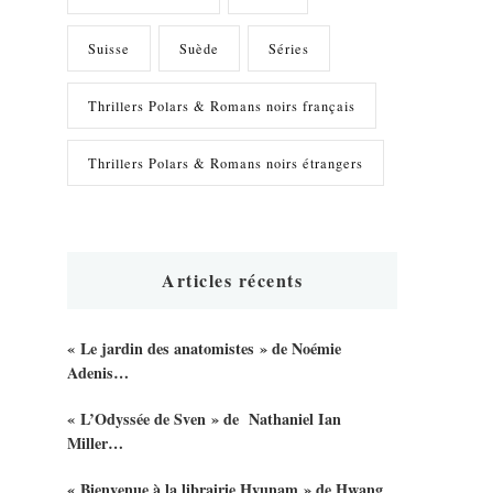
Suisse
Suède
Séries
Thrillers Polars & Romans noirs français
Thrillers Polars & Romans noirs étrangers
Articles récents
« Le jardin des anatomistes » de Noémie
Adenis…
« L’Odyssée de Sven » de Nathaniel Ian
Miller…
« Bienvenue à la librairie Hyunam » de Hwang