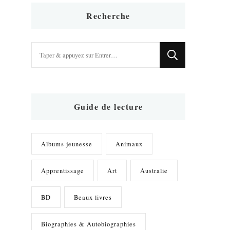
Recherche
Vous
recherchiez
quelque
chose
?
Guide de lecture
Albums jeunesse
Animaux
Apprentissage
Art
Australie
BD
Beaux livres
Biographies & Autobiographies