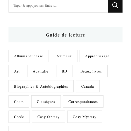
Vous
recherchiez
quelque
chose
?
Guide de lecture
Albums jeunesse
Animaux
Apprentissage
Art
Australie
BD
Beaux livres
Biographies & Autobiographies
Canada
Chats
Classiques
Correspondances
Corée
Cosy fantasy
Cosy Mystery