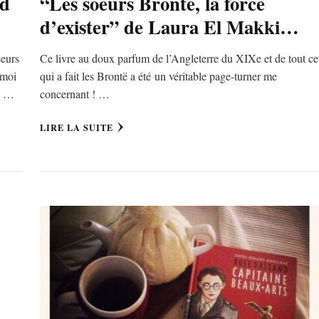
ed
“Les soeurs Brontë, la force
d’exister” de Laura El Makki…
seurs
Ce livre au doux parfum de l’Angleterre du XIXe et de tout ce
 moi
qui a fait les Brontë a été un véritable page-turner me
re …
concernant ! …
LIRE LA SUITE