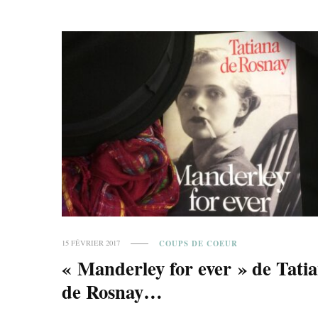
COUPS DE COEUR
15 FÉVRIER 2017
« Manderley for ever » de Tati
de Rosnay…