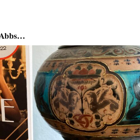
l Abbs…