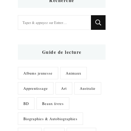
Recherche
Vous
recherchiez
quelque
chose
?
Guide de lecture
Albums jeunesse
Animaux
Apprentissage
Art
Australie
BD
Beaux livres
Biographies & Autobiographies