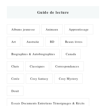
chose
?
Guide de lecture
Albums jeunesse
Animaux
Apprentissage
Art
Australie
BD
Beaux livres
Biographies & Autobiographies
Canada
Chats
Classiques
Correspondances
Corée
Cosy fantasy
Cosy Mystery
Deuil
Essais Documents Entretiens Témoignages & Récits