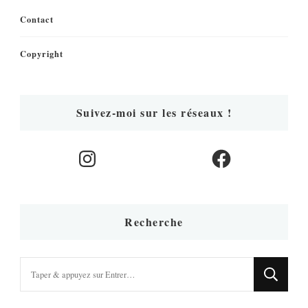
Contact
Copyright
Suivez-moi sur les réseaux !
Instagram
Facebook
Recherche
Vous
recherchiez
quelque