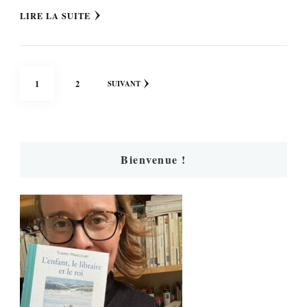
LIRE LA SUITE
Pagination
PAGE
PAGE
1
2
SUIVANT
des
publications
Bienvenue !