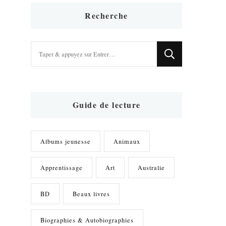
Recherche
Vous
recherchiez
quelque
chose
?
Guide de lecture
Albums jeunesse
Animaux
Apprentissage
Art
Australie
BD
Beaux livres
Biographies & Autobiographies