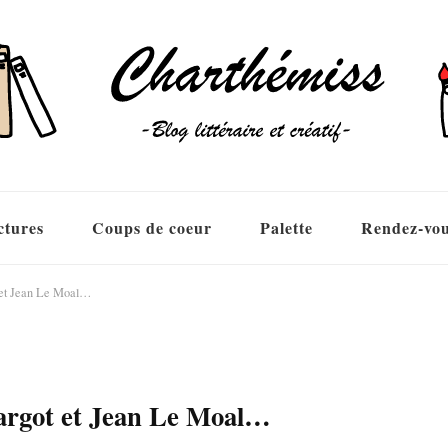
ctures
Coups de coeur
Palette
Rendez-vo
t et Jean Le Moal…
Margot et Jean Le Moal…