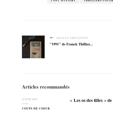
COSY MYSTERY
THRILLERS POLAR
ARTICLE PRÉCÉDENT
"1991" de Franck Thilliez...
Articles recommandés
« Les os des filles » 
12 JUIN 2019
COUPS DE COEUR