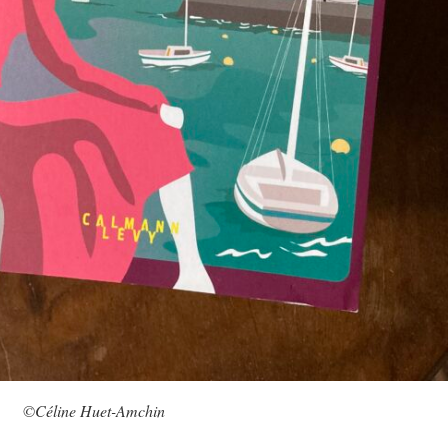
©Céline Huet-Amchin