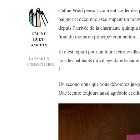
Cathie Wald pensait vraiment couler des j
baigner et découvre avec stupeur un nouve
depuis l’arrivée de la charmante quinqua 
CÉLINE
(tout du moins en principe) coin breton…
HUET-
AMCHIN
Et c’est reparti pour un tour : retrouvail
LAISSER UN
tous les habitants du village dans le ca
COMMENTAIRE
!
SUR
« BRETZEL
&
Un second opus que vous dévorerez jusqu’
BEURRE
Une lecture toujours aussi agréable et e
SALÉ »
DE
MARGOT
ET
JEAN
LE
MOAL…