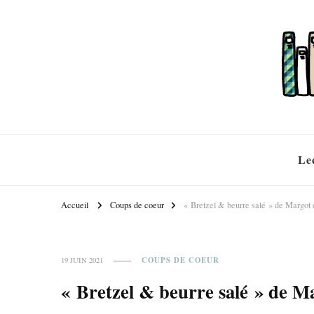
Le
Accueil
Coups de coeur
« Bretzel & beurre salé » de Margo
COUPS DE COEUR
19 JUIN 2021
« Bretzel & beurre salé » de 