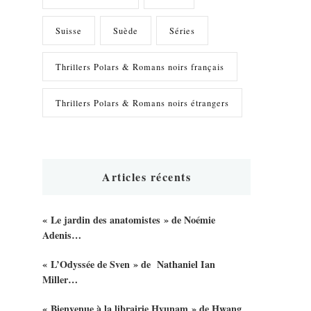
Suisse
Suède
Séries
Thrillers Polars & Romans noirs français
Thrillers Polars & Romans noirs étrangers
Articles récents
« Le jardin des anatomistes » de Noémie
Adenis…
« L’Odyssée de Sven » de Nathaniel Ian
Miller…
« Bienvenue à la librairie Hyunam » de Hwang