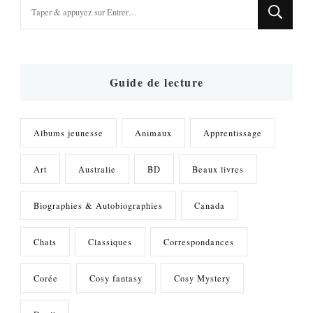
Vous
recherchiez
quelque
chose
?
Guide de lecture
Albums jeunesse
Animaux
Apprentissage
Art
Australie
BD
Beaux livres
Biographies & Autobiographies
Canada
Chats
Classiques
Correspondances
Corée
Cosy fantasy
Cosy Mystery