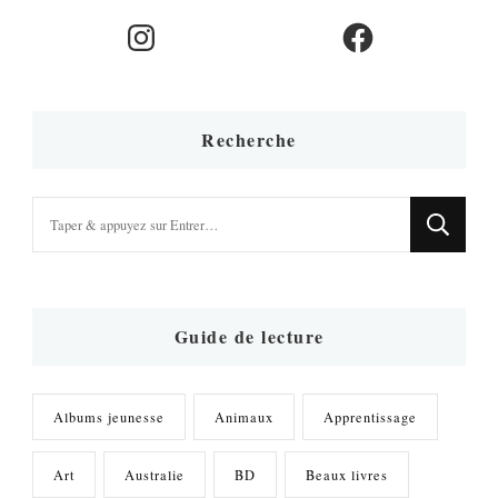
Instagram
Facebook
Recherche
Vous
recherchiez
quelque
chose
?
Guide de lecture
Albums jeunesse
Animaux
Apprentissage
Art
Australie
BD
Beaux livres