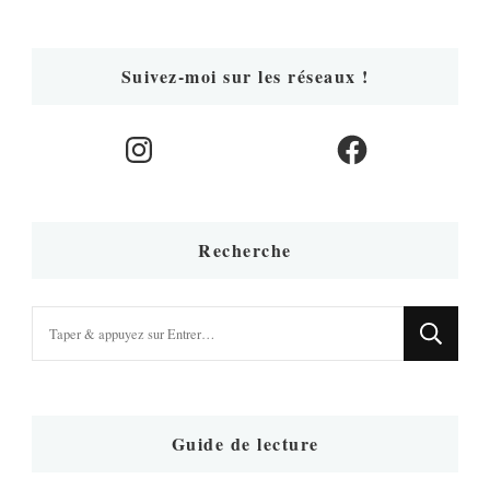
Suivez-moi sur les réseaux !
Instagram
Facebook
Recherche
Vous
recherchiez
quelque
chose
?
Guide de lecture