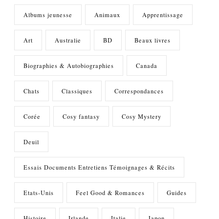
Albums jeunesse
Animaux
Apprentissage
Art
Australie
BD
Beaux livres
Biographies & Autobiographies
Canada
Chats
Classiques
Correspondances
Corée
Cosy fantasy
Cosy Mystery
Deuil
Essais Documents Entretiens Témoignages & Récits
Etats-Unis
Feel Good & Romances
Guides
Histoire
Irlande
Italie
Japon