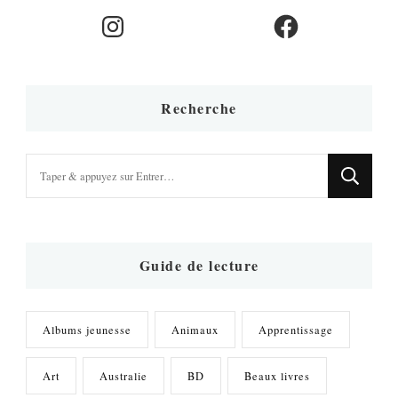
Instagram
Facebook
Recherche
Vous
recherchiez
quelque
chose
?
Guide de lecture
Albums jeunesse
Animaux
Apprentissage
Art
Australie
BD
Beaux livres