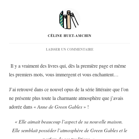
CÉLINE HUET-AMCHIN
SUR
LAISSER UN COMMENTAIRE
« ANNE
ET
Il y a vraiment des livres qui, dès la première page et même
SA
MAISON
les premiers mots, vous immergent et vous enchantent…
DE
RÊVE »
DE
J’ai retrouvé dans ce nouvel opus de la série littéraire que l’on
LUCY
ne présente plus toute la charmante atmosphère que j’avais
MAUD
MONTGOMERY…
adorée dans «
Anne de Green Gables
» !
« Elle aimait beaucoup l’aspect de sa nouvelle maison.
Elle semblait posséder l’atmosphère de Green Gables et le
parfum de ses traditions. »