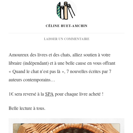
CÉLINE HUET-AMCHIN
SUR
LAISSER UN COMMENTAIRE
« QUAND
LE
Amoureux des livres et des chats, alliez soutien à votre
CHAT
N’EST
libraire (indépendant) et à une belle cause en vous offrant
PAS
« Quand le chat n’est pas là », 7 nouvelles écrites par 7
LÀ… »
auteurs contemporains…
1€ sera reversé à la
SPA
pour chaque livre acheté !
Belle lecture à tous.