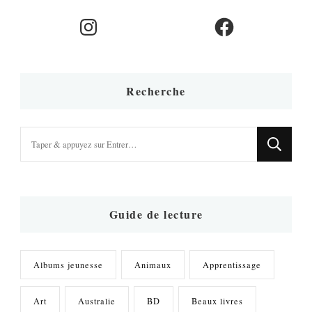
Instagram
Facebook
Recherche
Vous
recherchiez
quelque
chose
?
Guide de lecture
Albums jeunesse
Animaux
Apprentissage
Art
Australie
BD
Beaux livres