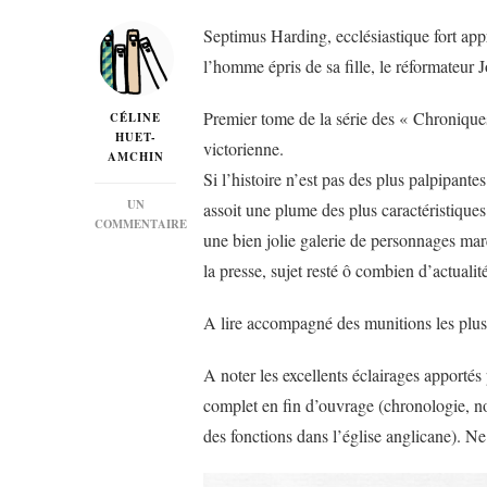
Septimus Harding, ecclésiastique fort app
l’homme épris de sa fille, le réformateu
Premier tome de la série des « Chronique
CÉLINE
HUET-
victorienne.
AMCHIN
Si l’histoire n’est pas des plus palpipante
UN
assoit une plume des plus caractéristiques
COMMENTAIRE
une bien jolie galerie de personnages mar
SUR
« LE
la presse, sujet resté ô combien d’actualit
DIRECTEUR »
DE
A lire accompagné des munitions les plus
TROLLOPE…
A noter les excellents éclairages apportés 
complet en fin d’ouvrage (chronologie, note
des fonctions dans l’église anglicane). Ne