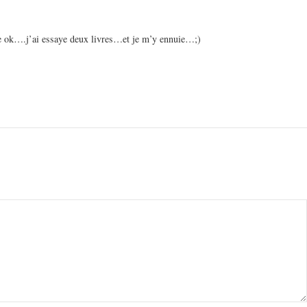
re ok….j’ai essaye deux livres…et je m’y ennuie…;)