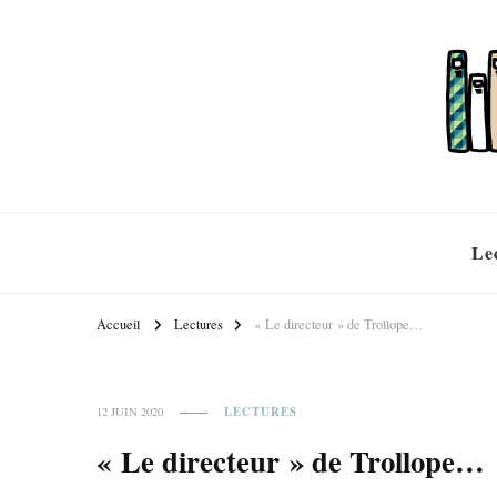
Le
Accueil
Lectures
« Le directeur » de Trollope…
LECTURES
12 JUIN 2020
« Le directeur » de Trollope…