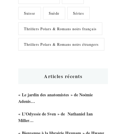
Suisse
Suède
Séries
Thrillers Polars & Romans noirs français
Thrillers Polars & Romans noirs étrangers
Articles récents
« Le jardin des anatomistes » de Noémie
Adenis…
« L’Odyssée de Sven » de Nathaniel Ian
Miller…
« Bienvenue à la librairie Hyunam » de Hwang