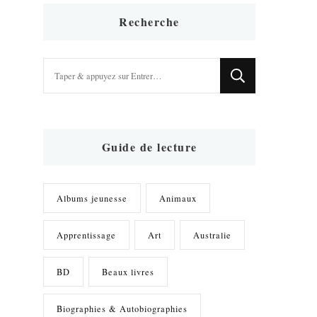
Recherche
Vous
recherchiez
quelque
chose
?
Guide de lecture
Albums jeunesse
Animaux
Apprentissage
Art
Australie
BD
Beaux livres
Biographies & Autobiographies