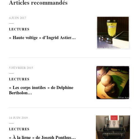
Articles recommandés
4 JUIN 2017
LECTURES
« Haute voltige » d’Ingrid Astier…
5 FÉVRIER 2015
LECTURES
« Les corps inutiles » de Delphine
Bertholon…
14 JUIN 2019
LECTURES
« À la ligne » de Joseph Ponthus…