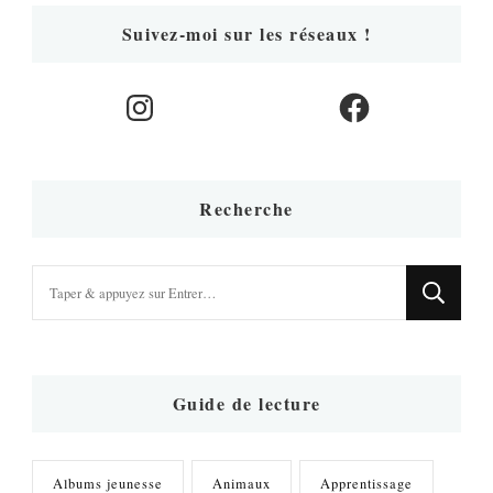
Suivez-moi sur les réseaux !
Instagram
Facebook
Recherche
Vous
recherchiez
quelque
chose
?
Guide de lecture
Albums jeunesse
Animaux
Apprentissage