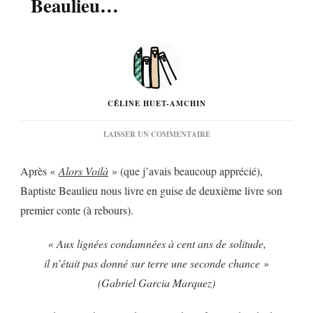
Beaulieu…
CÉLINE HUET-AMCHIN
SUR
LAISSER UN COMMENTAIRE
« ALORS
VOUS
Après «
Alors Voilà
» (que j’avais beaucoup apprécié),
NE
SEREZ
Baptiste Beaulieu nous livre en guise de deuxième livre son
PLUS
premier conte (à rebours).
JAMAIS
TRISTE »
DE
« Aux lignées condamnées à cent ans de solitude,
BAPTISTE
BEAULIEU…
il n’était pas donné sur terre une seconde chance »
(Gabriel Garcia Marquez)