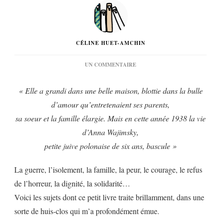
CÉLINE HUET-AMCHIN
SUR
UN COMMENTAIRE
« CHEZ
EUX »
« Elle a grandi dans une belle maison, blottie dans la bulle
DE
CAROLE
d’amour qu’entretenaient ses parents,
ZALBERG…
sa soeur et la famille élargie. Mais en cette année 1938 la vie
d’Anna Wajimsky,
petite juive polonaise de six ans, bascule »
La guerre, l’isolement, la famille, la peur, le courage, le refus
de l’horreur, la dignité, la solidarité…
Voici les sujets dont ce petit livre traite brillamment, dans une
sorte de huis-clos qui m’a profondément émue.