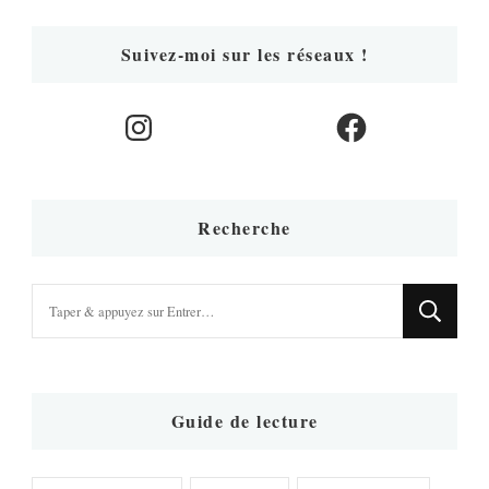
Suivez-moi sur les réseaux !
Instagram
Facebook
Recherche
Vous
recherchiez
quelque
chose
?
Guide de lecture