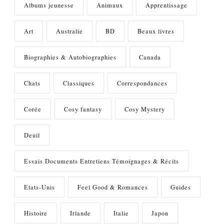
Albums jeunesse
Animaux
Apprentissage
Art
Australie
BD
Beaux livres
Biographies & Autobiographies
Canada
Chats
Classiques
Correspondances
Corée
Cosy fantasy
Cosy Mystery
Deuil
Essais Documents Entretiens Témoignages & Récits
Etats-Unis
Feel Good & Romances
Guides
Histoire
Irlande
Italie
Japon