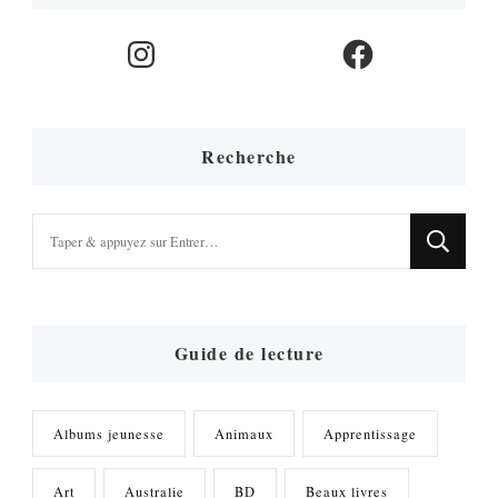
Instagram
Facebook
Recherche
Vous
recherchiez
quelque
chose
?
Guide de lecture
Albums jeunesse
Animaux
Apprentissage
Art
Australie
BD
Beaux livres