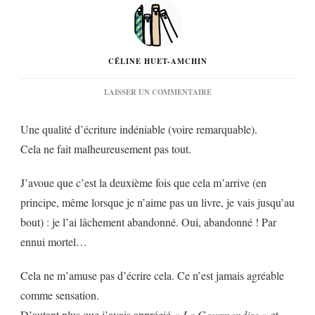
CÉLINE HUET-AMCHIN
SUR
LAISSER UN COMMENTAIRE
« LA
VIE
Une qualité d’écriture indéniable (voire remarquable).
DES
ELFES »
Cela ne fait malheureusement pas tout.
DE
MURIEL
BARBERY…
J’avoue que c’est la deuxième fois que cela m’arrive (en
principe, même lorsque je n’aime pas un livre, je vais jusqu’au
bout) : je l’ai lâchement abandonné. Oui, abandonné ! Par
ennui mortel…
Cela ne m’amuse pas d’écrire cela. Ce n’est jamais agréable
comme sensation.
D’autant plus que j’avais apprécié «
La Gourmandise
» et