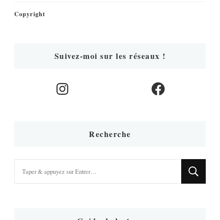
Copyright
Suivez-moi sur les réseaux !
Instagram
Facebook
Recherche
Vous
recherchiez
quelque
chose