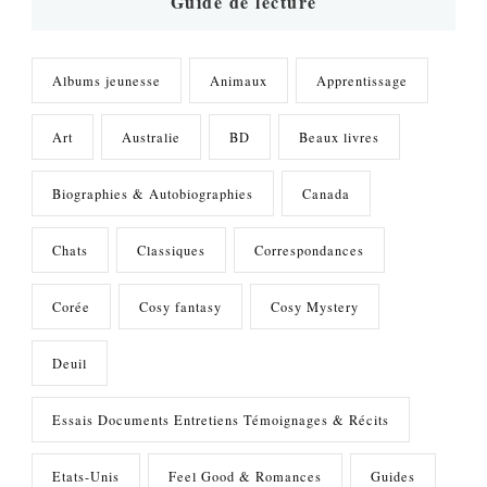
?
Guide de lecture
Albums jeunesse
Animaux
Apprentissage
Art
Australie
BD
Beaux livres
Biographies & Autobiographies
Canada
Chats
Classiques
Correspondances
Corée
Cosy fantasy
Cosy Mystery
Deuil
Essais Documents Entretiens Témoignages & Récits
Etats-Unis
Feel Good & Romances
Guides