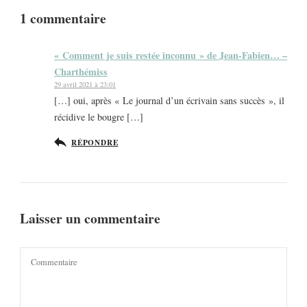
1 commentaire
« Comment je suis restée inconnu » de Jean-Fabien… –
Charthémiss
29 avril 2021 à 23:01
[…] oui, après « Le journal d’un écrivain sans succès », il
récidive le bougre […]
RÉPONDRE
Laisser un commentaire