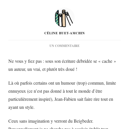
CÉLINE HUET-AMCHIN
SUR
UN COMMENTAIRE
« LE
JOURNAL
Ne vous y fiez pas : sous son écriture débridée se « cache »
D’UN
ÉCRIVAIN
un auteur, un vrai, et plutôt très doué !
SANS
SUCCÈS »
DE
Là où parfois certains ont un humour (trop) commun, limite
JEAN-
ennuyeux (ce n’est pas donné à tout le monde d’être
FABIEN…
particulièrement inspiré), Jean-Fabien sait faire rire tout en
ayant un style.
Ceux sans imagination y verront du Beigbeder.
Personnellement je ne cherche pas à vouloir établir trop