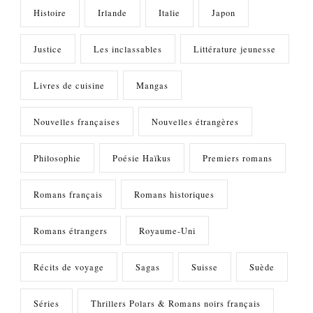
Histoire
Irlande
Italie
Japon
Justice
Les inclassables
Littérature jeunesse
Livres de cuisine
Mangas
Nouvelles françaises
Nouvelles étrangères
Philosophie
Poésie Haïkus
Premiers romans
Romans français
Romans historiques
Romans étrangers
Royaume-Uni
Récits de voyage
Sagas
Suisse
Suède
Séries
Thrillers Polars & Romans noirs français