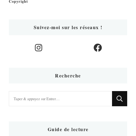
Copyright
Suivez-moi sur les réseaux !
Instagram
Facebook
Recherche
Vous
recherchiez
quelque
chose
?
Guide de lecture