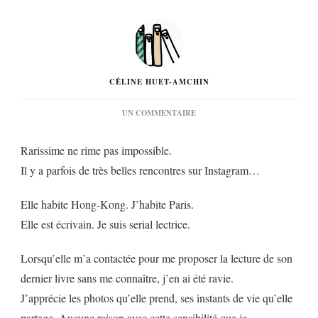
CÉLINE HUET-AMCHIN
SUR
UN COMMENTAIRE
« HUIT
MOIS
Rarissime ne rime pas impossible.
POUR
TE
Il y a parfois de très belles rencontres sur Instagram…
PERDRE »
DE
MARIE-
Elle habite Hong-Kong. J’habite Paris.
DIANE
Elle est écrivain. Je suis serial lectrice.
MEISSIREL…
Lorsqu’elle m’a contactée pour me proposer la lecture de son
dernier livre sans me connaître, j’en ai été ravie.
J’apprécie les photos qu’elle prend, ses instants de vie qu’elle
partage. Aucune raison avec cette sensibilité que je