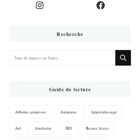
Instagram
Facebook
Recherche
Vous
recherchiez
quelque
chose
?
Guide de lecture
Albums jeunesse
Animaux
Apprentissage
Art
Australie
BD
Beaux livres