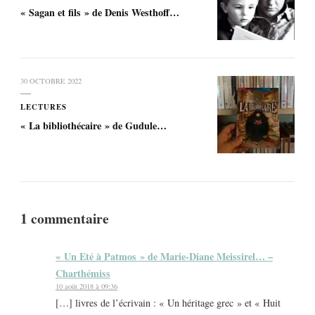
« Sagan et fils » de Denis Westhoff…
30 OCTOBRE 2022
LECTURES
« La bibliothécaire » de Gudule…
1 commentaire
« Un Eté à Patmos » de Marie-Diane Meissirel… –
Charthémiss
10 août 2018 à 09:36
[…] livres de l’écrivain : « Un héritage grec » et « Huit