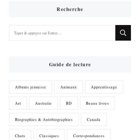
Recherche
Vous
recherchiez
quelque
chose
?
Guide de lecture
Albums jeunesse
Animaux
Apprentissage
Art
Australie
BD
Beaux livres
Biographies & Autobiographies
Canada
Chats
Classiques
Correspondances