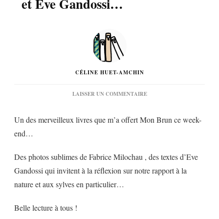
et Eve Gandossi…
CÉLINE HUET-AMCHIN
SUR
LAISSER UN COMMENTAIRE
« FORÊTS
ENCHANTÉES
Un des merveilleux livres que m’a offert Mon Brun ce week-
DE
FRANCE »
end…
DE
FABRICE
MILOCHAU
Des photos sublimes de Fabrice Milochau , des textes d’Eve
ET
Gandossi qui invitent à la réflexion sur notre rapport à la
EVE
GANDOSSI…
nature et aux sylves en particulier…
Belle lecture à tous !