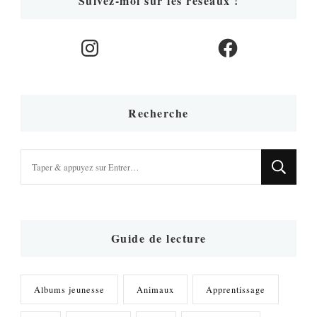
Suivez-moi sur les réseaux !
Instagram
Facebook
Recherche
Vous
recherchiez
quelque
chose
?
Guide de lecture
Albums jeunesse
Animaux
Apprentissage