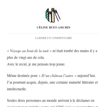
CÉLINE HUET-AMCHIN
SUR
LAISSER UN COMMENTAIRE
« D’UN
CHÂTEAU
« Voyage au bout de la nuit »
m’était tombé des mains il y a
L’AUTRE »
DE
plus de vingt ans de cela.
LOUIS-
Avec le recul, je me pensais trop jeune.
FERDINAND
CÉLINE…
Même destinée pour
« D’un château l’autre »
aujourd’hui.
J’ai pourtant acquis, depuis, une certaine maturité littéraire et
intellectuelle.
Seules deux personnes au monde arrivent à le déclamer en
aiguisant mon intérêt : notre ami CHC (qui se reconnaîtra) et