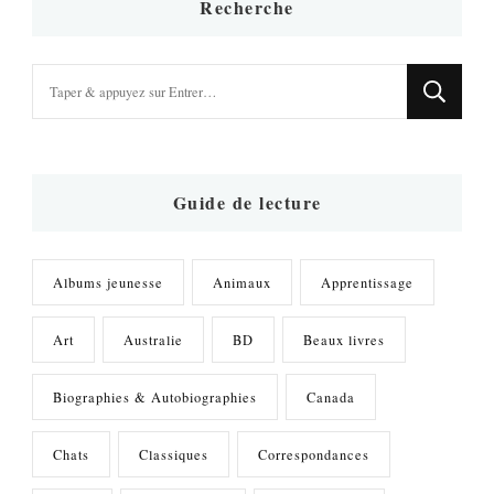
Recherche
Vous
recherchiez
quelque
chose
?
Guide de lecture
Albums jeunesse
Animaux
Apprentissage
Art
Australie
BD
Beaux livres
Biographies & Autobiographies
Canada
Chats
Classiques
Correspondances