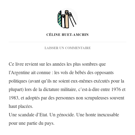
CÉLINE HUET-AMCHIN
SUR
LAISSER UN COMMENTAIRE
« AUCUNE
PIERRE
Ce livre revient sur les années les plus sombres que
NE
BRISE
l’Argentine ait connue : les vols de bébés des opposants
LA
politiques (avant qu’ils ne soient eux-mêmes exécutés pour la
NUIT »
DE
plupart) lors de la dictature militaire, c’est-à-dire entre 1976 et
FRÉDÉRIC
COUDERC…
1983, et adoptés par des personnes non scrupuleuses souvent
haut placées.
Une scandale d’Etat. Un génocide. Une honte inexcusable
pour une partie du pays.