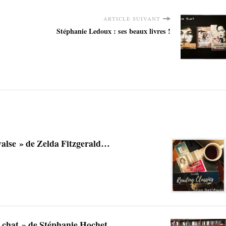
ARTICLE SUIVANT
Stéphanie Ledoux : ses beaux livres !
valse » de Zelda Fitzgerald…
u chat » de Stéphanie Hochet…