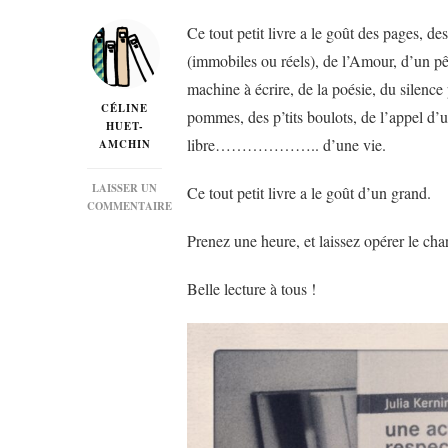
Ce tout petit livre a le goût des pages, 
(immobiles ou réels), de l’Amour, d’un pêc
machine à écrire, de la poésie, du silence
CÉLINE
pommes, des p’tits boulots, de l’appel d’u
HUET-
libre……………….. d’une vie.
AMCHIN
LAISSER UN
Ce tout petit livre a le goût d’un grand.
COMMENTAIRE
SUR
Prenez une heure, et laissez opérer le ch
« UNE
ACTIVITÉ
RESPECTABLE »
Belle lecture à tous !
DE
JULIA
KERNINON…