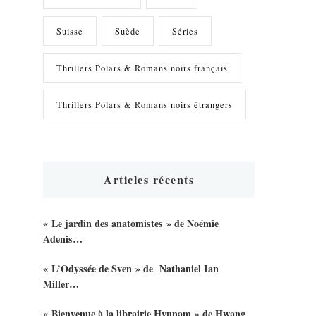
Suisse
Suède
Séries
Thrillers Polars & Romans noirs français
Thrillers Polars & Romans noirs étrangers
Articles récents
« Le jardin des anatomistes » de Noémie
Adenis…
« L’Odyssée de Sven » de Nathaniel Ian
Miller…
« Bienvenue à la librairie Hyunam » de Hwang