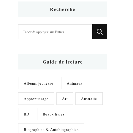
Recherche
Vous
recherchiez
quelque
chose
?
Guide de lecture
Albums jeunesse
Animaux
Apprentissage
Art
Australie
BD
Beaux livres
Biographies & Autobiographies