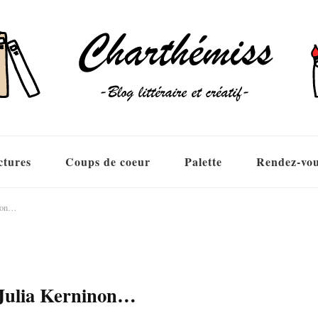
ctures
Coups de coeur
Palette
Rendez-vo
inon…
e Julia Kerninon…