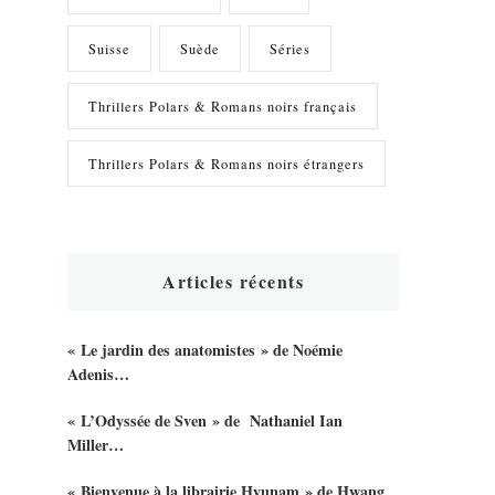
Suisse
Suède
Séries
Thrillers Polars & Romans noirs français
Thrillers Polars & Romans noirs étrangers
Articles récents
« Le jardin des anatomistes » de Noémie
Adenis…
« L’Odyssée de Sven » de Nathaniel Ian
Miller…
« Bienvenue à la librairie Hyunam » de Hwang