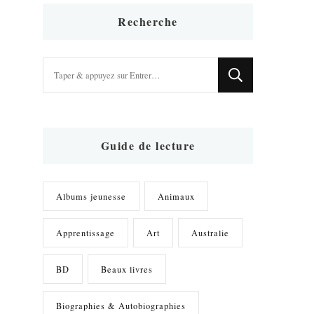
Recherche
Vous
recherchiez
quelque
chose
?
Guide de lecture
Albums jeunesse
Animaux
Apprentissage
Art
Australie
BD
Beaux livres
Biographies & Autobiographies