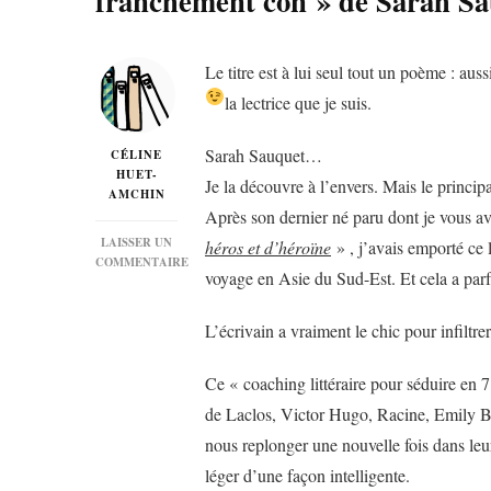
franchement con » de Sarah 
Le titre est à lui seul tout un poème : aus
la lectrice que je suis.
Sarah Sauquet…
CÉLINE
HUET-
Je la découvre à l’envers. Mais le principa
AMCHIN
Après son dernier né paru dont je vous av
LAISSER UN
héros et d’héroïne
» , j’avais emporté ce 
COMMENTAIRE
voyage en Asie du Sud-Est. Et cela a parf
SUR
« LA
PREMIÈRE
L’écrivain a vraiment le chic pour infiltrer
FOIS
QUE
BÉRÉNICE
Ce « coaching littéraire pour séduire en 
VIT
de Laclos, Victor Hugo, Racine, Emily Br
AURÉLIEN,
ELLE
nous replonger une nouvelle fois dans le
LE
léger d’une façon intelligente.
TROUVA