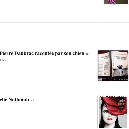
ierre Daubrac racontée par son chien »
yre…
mélie Nothomb…