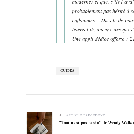
modernes et que, s’ils l’av
probablement pas hésité à s
enflammés… Du site de renco
téléréalité, aucune des ques
Une appli dédiée offerte
:
21
GUIDES
ARTICLE PRÉCÉDENT
"Tout n'est pas perdu" de Wendy Walker