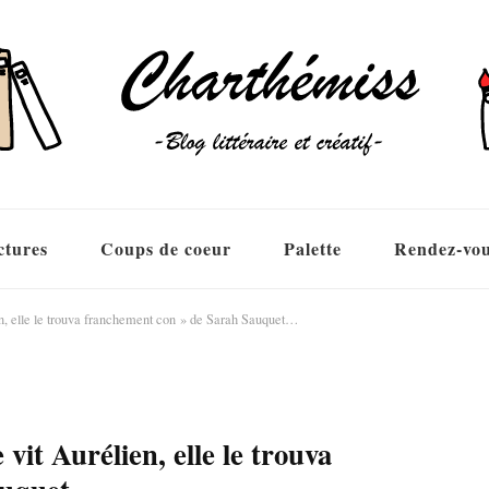
ctures
Coups de coeur
Palette
Rendez-vo
en, elle le trouva franchement con » de Sarah Sauquet…
vit Aurélien, elle le trouva