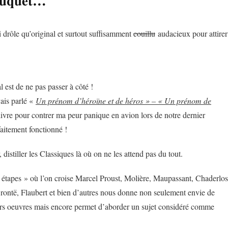
Sauquet…
si drôle qu’original et surtout suffisamment
couillu
audacieux pour attirer
l est de ne pas passer à côté !
ais parlé «
Un prénom d’héroïne et de héros » – « Un prénom de
livre pour contrer ma peur panique en avion lors de notre dernier
aitement fonctionné !
, distiller les Classiques là où on ne les attend pas du tout.
7 étapes » où l’on croise Marcel Proust, Molière, Maupassant, Chaderlos
ontë, Flaubert et bien d’autres nous donne non seulement envie de
urs oeuvres mais encore permet d’aborder un sujet considéré comme