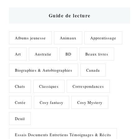
chose
?
Guide de lecture
Albums jeunesse
Animaux
Apprentissage
Art
Australie
BD
Beaux livres
Biographies & Autobiographies
Canada
Chats
Classiques
Correspondances
Corée
Cosy fantasy
Cosy Mystery
Deuil
Essais Documents Entretiens Témoignages & Récits