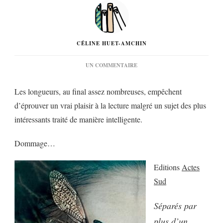
CÉLINE HUET-AMCHIN
SUR
UN COMMENTAIRE
« LA
CHIMIE
Les longueurs, au final assez nombreuses, empêchent
DES
LARMES »
d’éprouver un vrai plaisir à la lecture malgré un sujet des plus
DE
intéressants traité de manière intelligente.
PETER
CAREY…
Dommage…
Editions
Actes
Sud
Séparés par
plus d’un