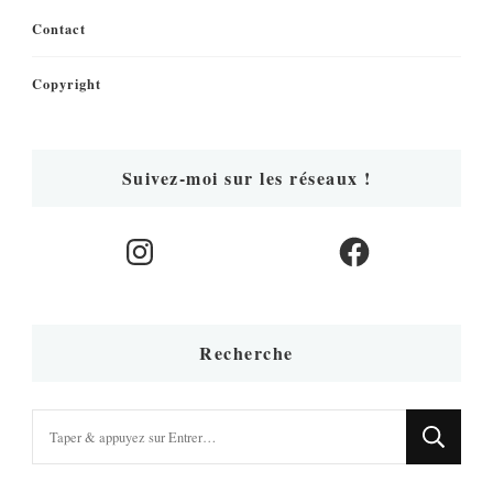
Contact
Copyright
Suivez-moi sur les réseaux !
Instagram
Facebook
Recherche
Vous
recherchiez
quelque