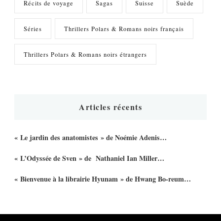
Récits de voyage
Sagas
Suisse
Suède
Séries
Thrillers Polars & Romans noirs français
Thrillers Polars & Romans noirs étrangers
Articles récents
« Le jardin des anatomistes » de Noémie Adenis…
« L’Odyssée de Sven » de Nathaniel Ian Miller…
« Bienvenue à la librairie Hyunam » de Hwang Bo-reum…