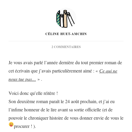
CÉLINE HUET-AMCHIN
SUR
2 COMMENTAIRES
« UN
AUTRE
Je vous avais parlé l’année dernière du tout premier roman de
JOUR
POUR
cet écrivain que j’avais particulièrement aimé : «
Ce qui ne
MOURIR »
nous tue pas…
» .
DE
CAROLE
DECLERCQ…
Voici donc qu’elle réitère !
Son deuxième roman paraît le 24 août prochain, et j’ai eu
l’infime honneur de le lire avant sa sortie officielle (et de
pouvoir le chroniquer histoire de vous donner envie de vous le
procurer !
).