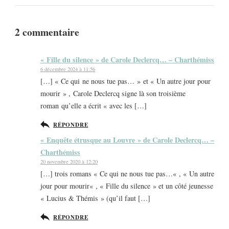
2 commentaire
« Fille du silence » de Carole Declercq… – Charthémiss
6 décembre 2024 à 11:56
[…] « Ce qui ne nous tue pas… » et « Un autre jour pour
mourir » , Carole Declercq signe là son troisième
roman qu’elle a écrit « avec les […]
RÉPONDRE
« Enquête étrusque au Louvre » de Carole Declercq… –
Charthémiss
20 novembre 2020 à 12:20
[…] trois romans « Ce qui ne nous tue pas…« , « Un autre
jour pour mourir« , « Fille du silence » et un côté jeunesse
« Lucius & Thémis » (qu’il faut […]
RÉPONDRE