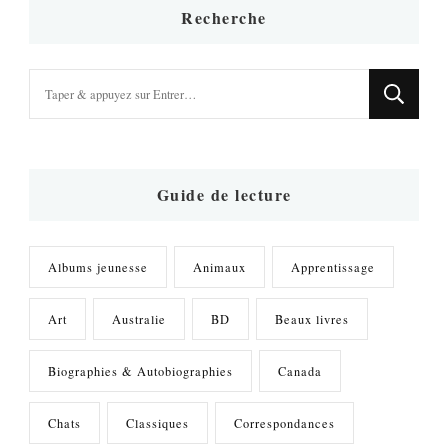
Recherche
Vous
recherchiez
quelque
chose
?
Guide de lecture
Albums jeunesse
Animaux
Apprentissage
Art
Australie
BD
Beaux livres
Biographies & Autobiographies
Canada
Chats
Classiques
Correspondances