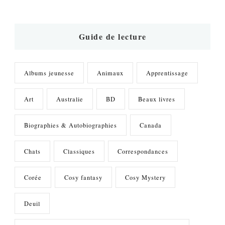
quelque
chose
?
Guide de lecture
Albums jeunesse
Animaux
Apprentissage
Art
Australie
BD
Beaux livres
Biographies & Autobiographies
Canada
Chats
Classiques
Correspondances
Corée
Cosy fantasy
Cosy Mystery
Deuil