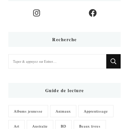
Instagram
Facebook
Recherche
Vous
recherchiez
quelque
chose
?
Guide de lecture
Albums jeunesse
Animaux
Apprentissage
Art
Australie
BD
Beaux livres