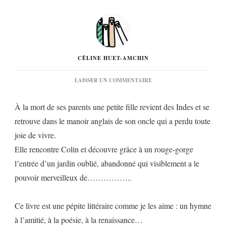
CÉLINE HUET-AMCHIN
SUR
LAISSER UN COMMENTAIRE
« LE
JARDIN
À la mort de ses parents une petite fille revient des Indes et se
SECRET »
DE
retrouve dans le manoir anglais de son oncle qui a perdu toute
FRANCES
joie de vivre.
H.
BURNETT…
Elle rencontre Colin et découvre grâce à un rouge-gorge
l’entrée d’un jardin oublié, abandonné qui visiblement a le
pouvoir merveilleux de……………..
Ce livre est une pépite littéraire comme je les aime : un hymne
à l’amitié, à la poésie, à la renaissance…