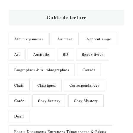
quelque
chose
?
Guide de lecture
Albums jeunesse
Animaux
Apprentissage
Art
Australie
BD
Beaux livres
Biographies & Autobiographies
Canada
Chats
Classiques
Correspondances
Corée
Cosy fantasy
Cosy Mystery
Deuil
Essais Documents Entretiens Témoignages & Récits