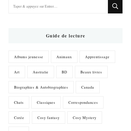
Vous
recherchiez
quelque
chose
?
Guide de lecture
Albums jeunesse
Animaux
Apprentissage
Art
Australie
BD
Beaux livres
Biographies & Autobiographies
Canada
Chats
Classiques
Correspondances
Corée
Cosy fantasy
Cosy Mystery