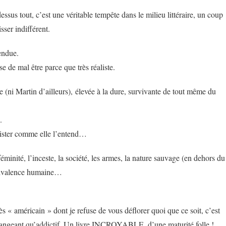
essus tout, c’est une véritable tempête dans le milieu littéraire, un coup
sser indifférent.
endue.
se de mal être parce que très réaliste.
 (ni Martin d’ailleurs), élevée à la dure, survivante de tout même du
.
ister comme elle l’entend…
féminité, l’inceste, la société, les armes, la nature sauvage (en dehors du
mbivalence humaine…
ès « américain » dont je refuse de vous déflorer quoi que ce soit, c’est
dérangeant qu’addictif. Un livre INCROYABLE, d’une maturité folle !