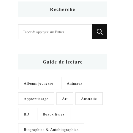
Recherche
Vous
recherchiez
quelque
chose
?
Guide de lecture
Albums jeunesse
Animaux
Apprentissage
Art
Australie
BD
Beaux livres
Biographies & Autobiographies