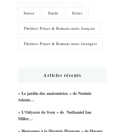
Suisse
Suède
Séries
Thrillers Polars & Romans noirs français
Thrillers Polars & Romans noirs étrangers
Articles récents
« Le jardin des anatomistes » de Noémie
Adenis…
« L’Odyssée de Sven » de Nathaniel Ian
Miller…
« Bienvenue à la librairie Hyunam » de Hwang