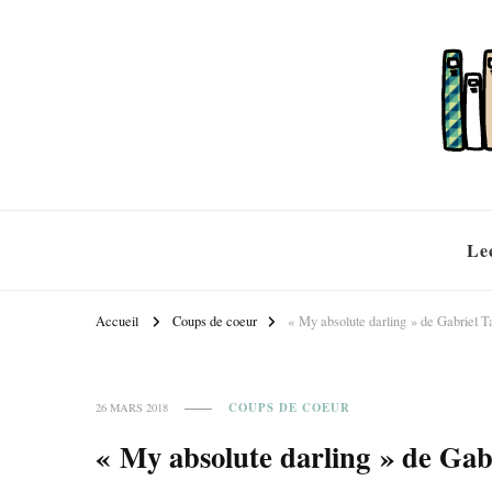
Le
Accueil
Coups de coeur
« My absolute darling » de Gabriel T
COUPS DE COEUR
26 MARS 2018
« My absolute darling » de Gab