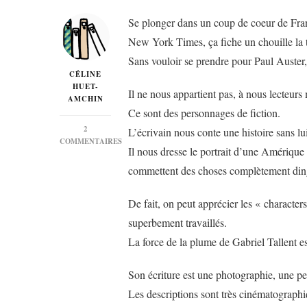
Se plonger dans un coup de coeur de Fra
New York Times, ça fiche un chouille la t
Sans vouloir se prendre pour Paul Auster,
CÉLINE
HUET-
Il ne nous appartient pas, à nous lecteurs
AMCHIN
Ce sont des personnages de fiction.
2
L’écrivain nous conte une histoire sans l
COMMENTAIRES
Il nous dresse le portrait d’une Amérique 
SUR
« MY
commettent des choses complètement din
ABSOLUTE
DARLING »
De fait, on peut apprécier les « characte
DE
GABRIEL
superbement travaillés.
TALLENT…
La force de la plume de Gabriel Tallent e
Son écriture est une photographie, une pe
Les descriptions sont très cinématographi