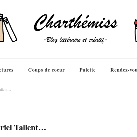
ctures
Coups de coeur
Palette
Rendez-vo
allent…
riel Tallent…