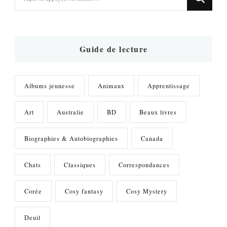
recherchiez
quelque
chose
?
Guide de lecture
Albums jeunesse
Animaux
Apprentissage
Art
Australie
BD
Beaux livres
Biographies & Autobiographies
Canada
Chats
Classiques
Correspondances
Corée
Cosy fantasy
Cosy Mystery
Deuil