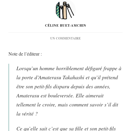
CÉLINE HUET-AMCHIN
SUR
UN COMMENTAIRE
« LA
VOIX
Note de l’éditeur :
DES
VAGUES »
DE
Lorsqu’un homme horriblement défiguré frappe à
JACKIE
COPLETON…
la porte d’Amaterasu Takahashi et qu’il prétend
être son petit-fils disparu depuis des années,
Amaterasu est bouleversée. Elle aimerait
tellement le croire, mais comment savoir s’il dit
la vérité ?
Ce qu’elle sait c’est que sa fille et son petit-fils