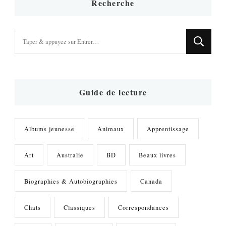
Recherche
Vous
recherchiez
quelque
chose
?
Guide de lecture
Albums jeunesse
Animaux
Apprentissage
Art
Australie
BD
Beaux livres
Biographies & Autobiographies
Canada
Chats
Classiques
Correspondances