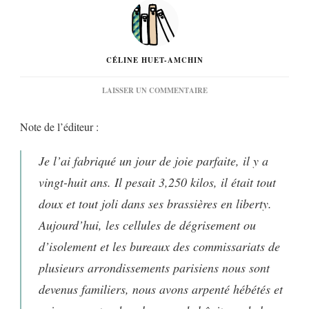
CÉLINE HUET-AMCHIN
SUR
LAISSER UN COMMENTAIRE
« QU’IMPORTE
LE
Note de l’éditeur :
CHEMIN »
DE
MARTINE
Je l’ai fabriqué un jour de joie parfaite, il y a
MAGNIN…
vingt-huit ans. Il pesait 3,250 kilos, il était tout
doux et tout joli dans ses brassières en liberty.
Aujourd’hui, les cellules de dégrisement ou
d’isolement et les bureaux des commissariats de
plusieurs arrondissements parisiens nous sont
devenus familiers, nous avons arpenté hébétés et