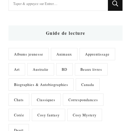
recherchiez
quelque
chose
?
Guide de lecture
Albums jeunesse
Animaux
Apprentissage
Art
Australie
BD
Beaux livres
Biographies & Autobiographies
Canada
Chats
Classiques
Correspondances
Corée
Cosy fantasy
Cosy Mystery
Deuil