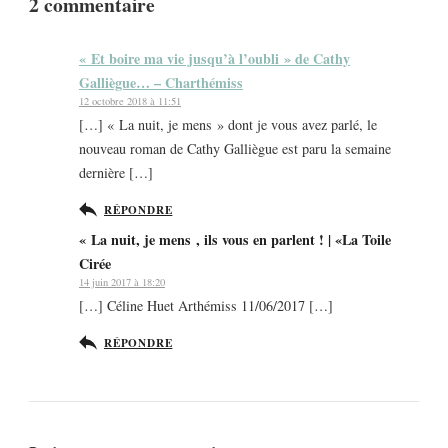
2 commentaire
« Et boire ma vie jusqu’à l’oubli » de Cathy
Galliègue… – Charthémiss
12 octobre 2018 à 11:51
[…] « La nuit, je mens » dont je vous avez parlé, le
nouveau roman de Cathy Galliègue est paru la semaine
dernière […]
RÉPONDRE
« La nuit, je mens , ils vous en parlent ! | «La Toile
Cirée
14 juin 2017 à 18:20
[…] Céline Huet Arthémiss 11/06/2017 […]
RÉPONDRE