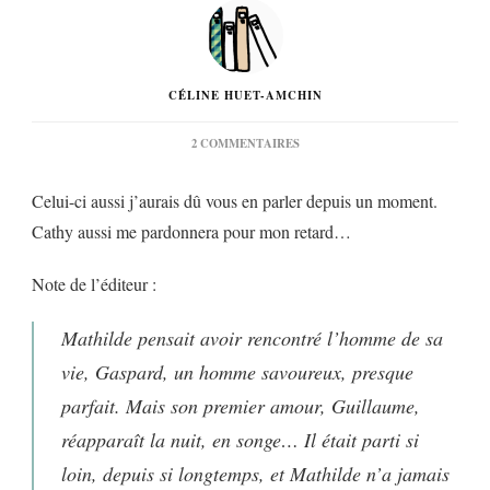
CÉLINE HUET-AMCHIN
SUR
2 COMMENTAIRES
« LA
NUIT,
Celui-ci aussi j’aurais dû vous en parler depuis un moment.
JE
MENS »
Cathy aussi me pardonnera pour mon retard…
DE
CATHY
GALLIÈGUE…
Note de l’éditeur :
Mathilde pensait avoir rencontré l’homme de sa
vie, Gaspard, un homme savoureux, presque
parfait. Mais son premier amour, Guillaume,
réapparaît la nuit, en songe… Il était parti si
loin, depuis si longtemps, et Mathilde n’a jamais