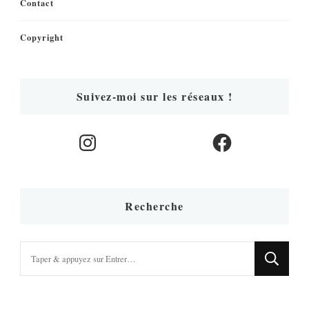
Contact
Copyright
Suivez-moi sur les réseaux !
Instagram
Facebook
Recherche
Vous
recherchiez
quelque
chose