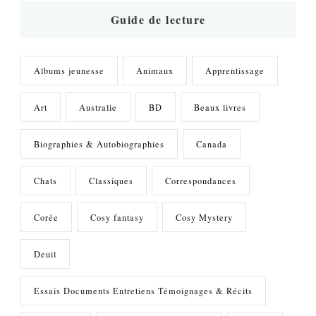
?
Guide de lecture
Albums jeunesse
Animaux
Apprentissage
Art
Australie
BD
Beaux livres
Biographies & Autobiographies
Canada
Chats
Classiques
Correspondances
Corée
Cosy fantasy
Cosy Mystery
Deuil
Essais Documents Entretiens Témoignages & Récits