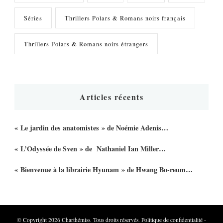
Séries
Thrillers Polars & Romans noirs français
Thrillers Polars & Romans noirs étrangers
Articles récents
« Le jardin des anatomistes » de Noémie Adenis…
« L’Odyssée de Sven » de Nathaniel Ian Miller…
« Bienvenue à la librairie Hyunam » de Hwang Bo-reum…
© Copyright 2026
Charthémiss
. Tous droits réservés.
Politique de confidentialité
-