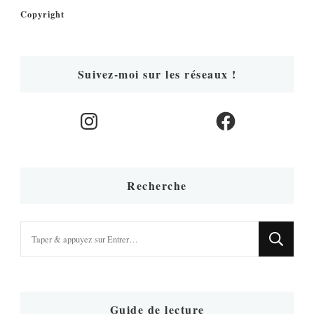
Copyright
Suivez-moi sur les réseaux !
Instagram
Facebook
Recherche
Vous
recherchiez
quelque
chose
?
Guide de lecture