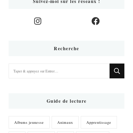
Suivez-moi sur les réseaux !
Instagram
Facebook
Recherche
Vous
recherchiez
quelque
chose
?
Guide de lecture
Albums jeunesse
Animaux
Apprentissage