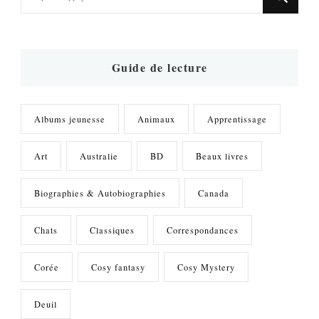
recherchiez
quelque
chose
?
Guide de lecture
Albums jeunesse
Animaux
Apprentissage
Art
Australie
BD
Beaux livres
Biographies & Autobiographies
Canada
Chats
Classiques
Correspondances
Corée
Cosy fantasy
Cosy Mystery
Deuil