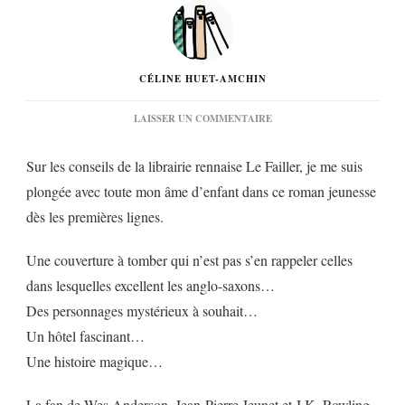
CÉLINE HUET-AMCHIN
SUR
LAISSER UN COMMENTAIRE
« WINTERHOUSE
HÔTEL »
Sur les conseils de la librairie rennaise Le Failler, je me suis
DE
BEN
plongée avec toute mon âme d’enfant dans ce roman jeunesse
GUTERSON…
dès les premières lignes.
Une couverture à tomber qui n’est pas s’en rappeler celles
dans lesquelles excellent les anglo-saxons…
Des personnages mystérieux à souhait…
Un hôtel fascinant…
Une histoire magique…
La fan de Wes Anderson, Jean-Pierre Jeunet et J.K. Rowling