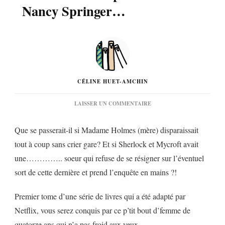
Nancy Springer…
CÉLINE HUET-AMCHIN
SUR
LAISSER UN COMMENTAIRE
« LES
ENQUÊTES
Que se passerait-il si Madame Holmes (mère) disparaissait
D’ENOLA
HOLMES
tout à coup sans crier gare? Et si Sherlock et Mycroft avait
1.
une………….. soeur qui refuse de se résigner sur l’éventuel
LA
DOUBLE
sort de cette dernière et prend l’enquête en mains ?!
DISPARITION »
DE
NANCY
Premier tome d’une série de livres qui a été adapté par
SPRINGER…
Netflix, vous serez conquis par ce p’tit bout d’femme de
quatorze ans qui n’a pas froid aux yeux.