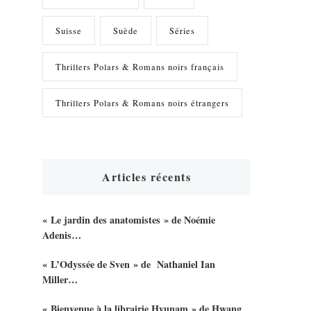
Suisse
Suède
Séries
Thrillers Polars & Romans noirs français
Thrillers Polars & Romans noirs étrangers
Articles récents
« Le jardin des anatomistes » de Noémie
Adenis…
« L’Odyssée de Sven » de Nathaniel Ian
Miller…
« Bienvenue à la librairie Hyunam » de Hwang