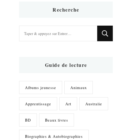
Recherche
Vous
recherchiez
quelque
chose
?
Guide de lecture
Albums jeunesse
Animaux
Apprentissage
Art
Australie
BD
Beaux livres
Biographies & Autobiographies