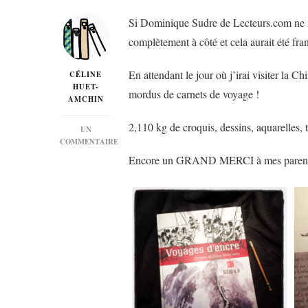
Si Dominique Sudre de Lecteurs.com ne m’e
complètement à côté et cela aurait été 
En attendant le jour où j’irai visiter la
CÉLINE
HUET-
mordus de carnets de voyage !
AMCHIN
2,110 kg de croquis, dessins, aquarelles,
UN
COMMENTAIRE
SUR
Encore un GRAND MERCI à mes pare
« VOYAGES
D’ENCRE
:
CARNETS
DE
CHINE
2005-
2013 »
DE
SIMON