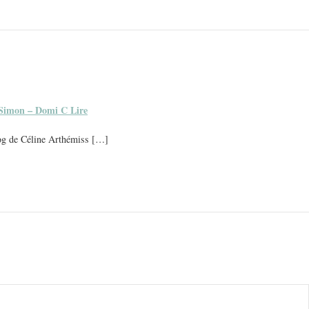
 Simon – Domi C Lire
blog de Céline Arthémiss […]