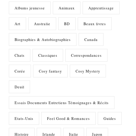
Albums jeunesse
Animaux
Apprentissage
Art
Australie
BD
Beaux livres
Biographies & Autobiographies
Canada
Chats
Classiques
Correspondances
Corée
Cosy fantasy
Cosy Mystery
Deuil
Essais Documents Entretiens Témoignages & Récits
Etats-Unis
Feel Good & Romances
Guides
Histoire
Irlande
Italie
Japon