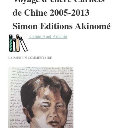
de Chine 2005-2013
Simon Editions Akinomé
Céline Huet-Amchin
SUR
LAISSER UN COMMENTAIRE
VOYAGE
D’ENCRE
CARNETS
DE
CHINE
2005-
2013
SIMON
EDITIONS
AKINOMÉ