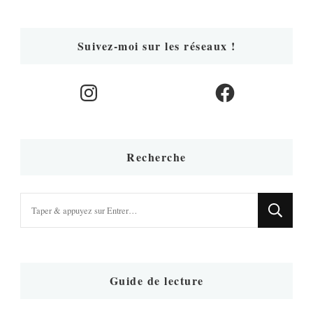
Suivez-moi sur les réseaux !
Instagram
Facebook
Recherche
Vous
recherchiez
quelque
chose
?
Guide de lecture