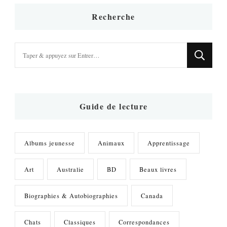
Recherche
Vous
recherchiez
quelque
chose
?
Guide de lecture
Albums jeunesse
Animaux
Apprentissage
Art
Australie
BD
Beaux livres
Biographies & Autobiographies
Canada
Chats
Classiques
Correspondances