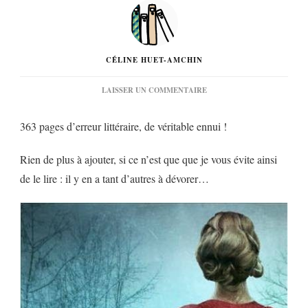
CÉLINE HUET-AMCHIN
SUR
LAISSER UN COMMENTAIRE
« UNE
FEMME
363 pages d’erreur littéraire, de véritable ennui !
AIMÉE »
DE
ANDREÏ
Rien de plus à ajouter, si ce n’est que que je vous évite ainsi
MAKINE…
de le lire : il y en a tant d’autres à dévorer…