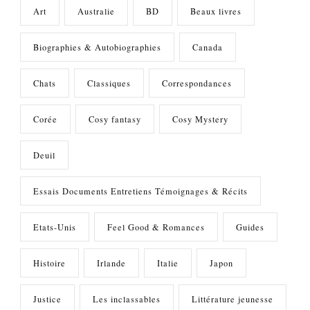
Art
Australie
BD
Beaux livres
Biographies & Autobiographies
Canada
Chats
Classiques
Correspondances
Corée
Cosy fantasy
Cosy Mystery
Deuil
Essais Documents Entretiens Témoignages & Récits
Etats-Unis
Feel Good & Romances
Guides
Histoire
Irlande
Italie
Japon
Justice
Les inclassables
Littérature jeunesse