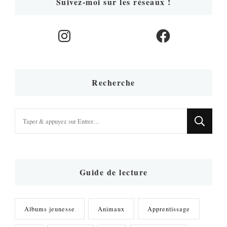
Suivez-moi sur les réseaux !
Instagram
Facebook
Recherche
Vous
recherchiez
quelque
chose
?
Guide de lecture
Albums jeunesse
Animaux
Apprentissage