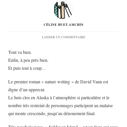
CÉLINE HUET-AMCHIN
SUR
LAISSER UN COMMENTAIRE
« SUKKWAN
ISLAND »
Tout va bien.
DE
DAVID
Enfin, à peu près bien.
VANN…
Et puis tout à coup…
Le premier roman « nature writing » de David Vann est
digne d’un uppercut.
Le huis clos en Alaska à l’atmosphère si particulière et le
nombre très restreint de personnages participent au malaise
qui monte crescendo, jusqu’au dénouement final.
Très psychologique, « Sukkwan Island » est un livre qui vous