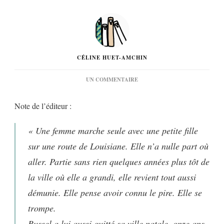
CÉLINE HUET-AMCHIN
SUR
UN COMMENTAIRE
« NULLE
PART
Note de l’éditeur :
SUR
LA
TERRE »
« Une femme marche seule avec une petite fille
DE
MICHAEL
sur une route de Louisiane. Elle n’a nulle part où
FARRIS
aller. Partie sans rien quelques années plus tôt de
SMITH…
la ville où elle a grandi, elle revient tout aussi
démunie. Elle pense avoir connu le pire. Elle se
trompe.
Russel a lui aussi quitté sa ville natale, onze ans