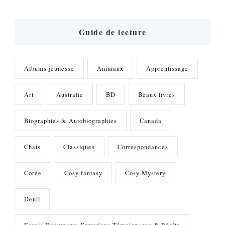
quelque
chose
?
Guide de lecture
Albums jeunesse
Animaux
Apprentissage
Art
Australie
BD
Beaux livres
Biographies & Autobiographies
Canada
Chats
Classiques
Correspondances
Corée
Cosy fantasy
Cosy Mystery
Deuil
Essais Documents Entretiens Témoignages & Récits