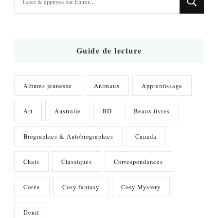
recherchiez
quelque
chose
?
Guide de lecture
Albums jeunesse
Animaux
Apprentissage
Art
Australie
BD
Beaux livres
Biographies & Autobiographies
Canada
Chats
Classiques
Correspondances
Corée
Cosy fantasy
Cosy Mystery
Deuil