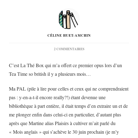
CÉLINE HUET-AMCHIN
SUR
2 COMMENTAIRES
« RENDEZ-
VOUS
C’est La Thé Box qui m’a offert ce premier opus lors d’un
AVEC
LE
Tea Time so british il y a plusieurs mois…
CRIME »
DE
JULIA
Ma PAL (pile à lire pour celles et ceux qui ne comprendraient
CHAPMAN…
pas : y-en-a-t-il encore really?!) étant devenue une
bibliothèque à part entière, il était temps d’en extraire un et de
me plonger enfin dans celui-ci en particulier, d’autant plus
après que Martine alias Plaisirs à cultiver m’ait parlé du
« Mois anglais » qui s’achève le 30 juin prochain (je m’y