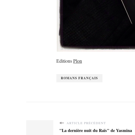
Editions
Plon
ROMANS FRANÇAIS
ARTICLE PRÉCÉDENT
"La dernière nuit du Raïs" de Yasmina