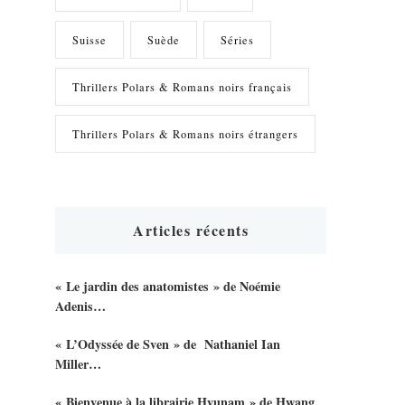
Suisse
Suède
Séries
Thrillers Polars & Romans noirs français
Thrillers Polars & Romans noirs étrangers
Articles récents
« Le jardin des anatomistes » de Noémie
Adenis…
« L’Odyssée de Sven » de Nathaniel Ian
Miller…
« Bienvenue à la librairie Hyunam » de Hwang