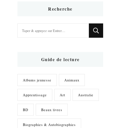
Recherche
Vous
recherchiez
quelque
chose
?
Guide de lecture
Albums jeunesse
Animaux
Apprentissage
Art
Australie
BD
Beaux livres
Biographies & Autobiographies