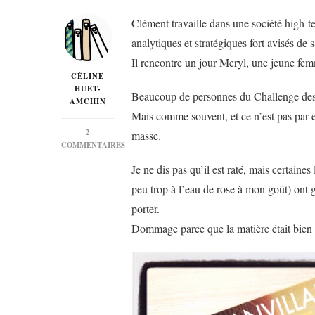
Clément travaille dans une société high-te
analytiques et stratégiques fort avisés d
Il rencontre un jour Meryl, une jeune fe
CÉLINE
HUET-
Beaucoup de personnes du Challenge des 6
AMCHIN
Mais comme souvent, et ce n’est pas par espr
2
masse.
COMMENTAIRES
SUR
Je ne dis pas qu’il est raté, mais certaine
« NOS
ÂMES
peu trop à l’eau de rose à mon goût) ont g
SEULES »
porter.
DE
LUC
Dommage parce que la matière était bie
BLANVILLAIN…