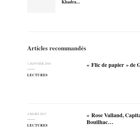
Khadra...
Articles recommandés
« Flic de papier » 
1 JANVIER 2016
LECTURES
« Rose Valland, Capita
4 MARS 2017
Bouilhac…
LECTURES