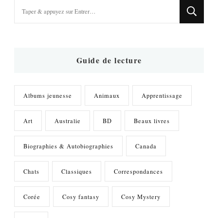
Vous
recherchiez
quelque
chose
?
Guide de lecture
Albums jeunesse
Animaux
Apprentissage
Art
Australie
BD
Beaux livres
Biographies & Autobiographies
Canada
Chats
Classiques
Correspondances
Corée
Cosy fantasy
Cosy Mystery